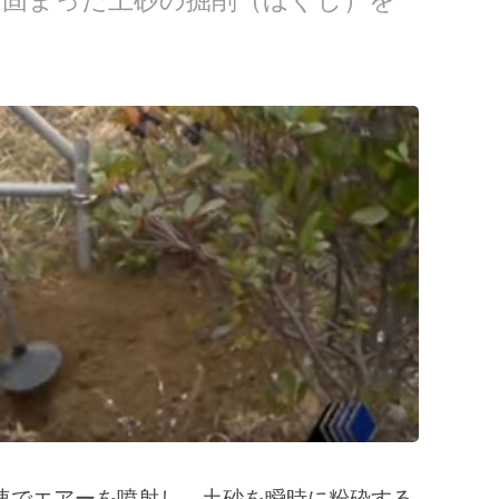
、固まった土砂の掘削（ほぐし）を
速でエアーを噴射し、土砂を瞬時に粉砕する