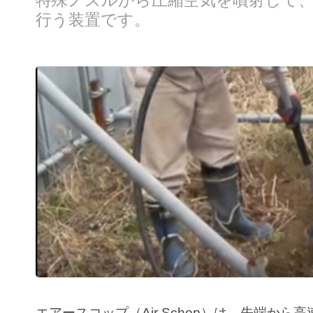
特殊ノズルから圧縮空気を噴射して
行う装置です。
エアースコップ（Air Schop）
は、先端から高