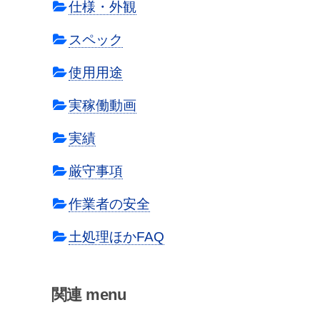
仕様・外観
スペック
使用用途
実稼働動画
実績
厳守事項
作業者の安全
土処理ほかFAQ
関連 menu